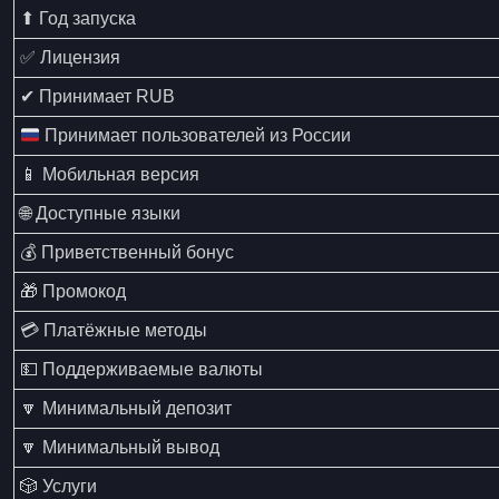
⬆ Год запуска
✅ Лицензия
✔ Принимает RUB
Принимает пользователей из России
📱 Мобильная версия
🌐 Доступные языки
💰 Приветственный бонус
🎁 Промокод
💳 Платёжные методы
💵 Поддерживаемые валюты
🔽 Минимальный депозит
🔽 Минимальный вывод
🎲 Услуги