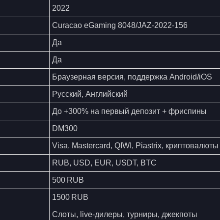
2022
Curacao eGaming 8048/JAZ‑2022‑156
Да
Да
Браузерная версия, поддержка Android/iOS
Русский, Английский
До +300% на первый депозит + фриспины
DM300
Visa, Mastercard, QIWI, Piastrix, криптовалют
RUB, USD, EUR, USDT, BTC
500 RUB
1500 RUB
Слоты, live‑дилеры, турниры, джекпоты