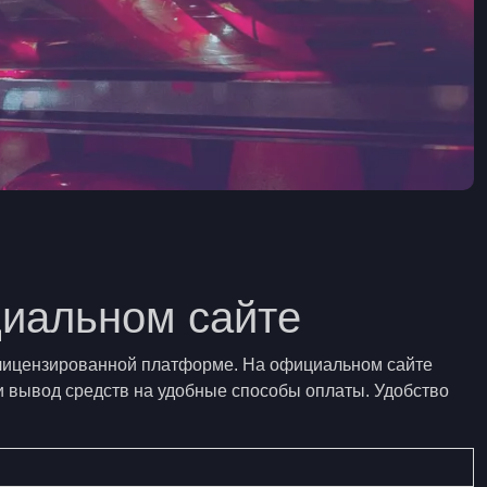
циальном сайте
а лицензированной платформе. На официальном сайте
 и вывод средств на удобные способы оплаты. Удобство