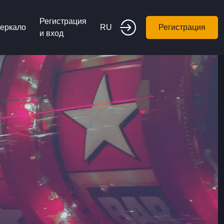
Регистрация
еркало
RU
Регистрация
и вход